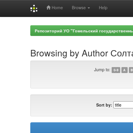
Home
Browse
Help
Skip
navigation
Репозиторий УО "Гомельский государственн
Browsing by Author Солт
Jump to:
0-9
A
B
Sort by: