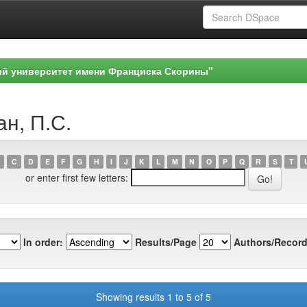
ый университет имени Франциска Скорины"
ан, П.С.
C
D
E
F
G
H
I
J
K
L
M
N
O
P
Q
R
S
T
or enter first few letters:
In order:
Results/Page
Authors/Record
Showing results 1 to 5 of 5