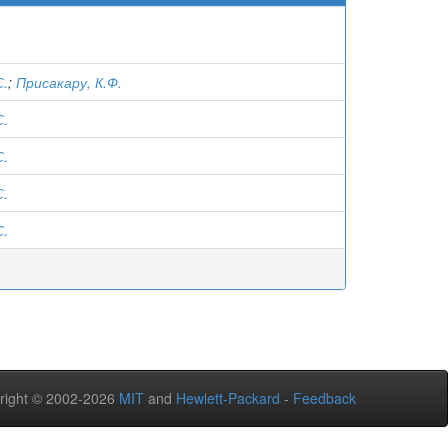
С.
;
Присакару, К.Ф.
С.
С.
С.
С.
right © 2002-2026
MIT
and
Hewlett-Packard
-
Feedback