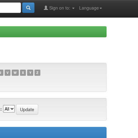
Sign on to:
Language
U
V
W
X
Y
Z
: