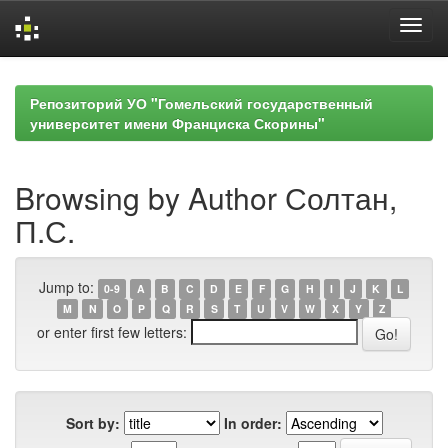
Skip
navigation
Репозиторий УО "Гомельский государственный
университет имени Франциска Скорины"
Browsing by Author Солтан,
П.С.
Jump to:
0-9
A
B
C
D
E
F
G
H
I
J
K
L
M
N
O
P
Q
R
S
T
U
V
W
X
Y
Z
or enter first few letters:
Sort by:
In order: