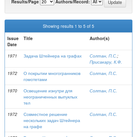
Results/Page
Authors/Record:
Showing results 1 to 5 of 5
Issue
Title
Author(s)
Date
1971
Задача Штейнера на графах
Солтан, П.С.
;
Присакару, К.Ф.
1972
О покрытии многогранников
Солтан, П.С.
гомотетами
1970
Освещение изнутри для
Солтан, П.С.
неограниченных выпуклых
тел
1972
Совместное решение
Солтан, П.С.
нескольких задач Штейнера
на графе