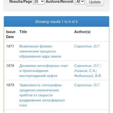
Results/Page
Authors/Record:
Showing results 1 to 6 of 6
Issue
Title
Author(s)
Date
1971
Возможные физико-
Сорохтин, О.Г.
химические процессы
образования ядра земли
1974
Динамика литосферных плит
Сорохтин, О.Г.
;
и происхождения
Ушаков, С.А.
;
месторождений нефти
Федынский, В.В.
1973
Зависимость топографии
Сорохтин, О.Г.
срединно-океанических
хребтов от скорости
раздвижения литосферных
плит