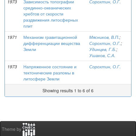
1973
Зависимость топографии
Сорохтин, О.Г.
срединно-океанических
хребтов от скорости
раздвижения литосферных
плит
1971
Механизм гравитационной
Мясников, В.П.
;
дифференциации вещества
Сорохтин, О.Г.
;
Земли
Удинцев, Г.Б.
;
Ушаков, С.А.
1973
Напряженное состояние и
Сорохтин, О.Г.
тектонические разломы в
литосфере Земли
Showing results 1 to 6 of 6
Theme by