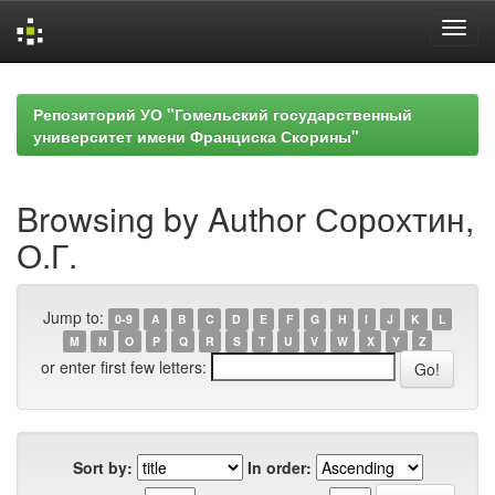
Skip
navigation
Репозиторий УО "Гомельский государственный
университет имени Франциска Скорины"
Browsing by Author Сорохтин,
О.Г.
Jump to:
0-9
A
B
C
D
E
F
G
H
I
J
K
L
M
N
O
P
Q
R
S
T
U
V
W
X
Y
Z
or enter first few letters:
Sort by:
In order: