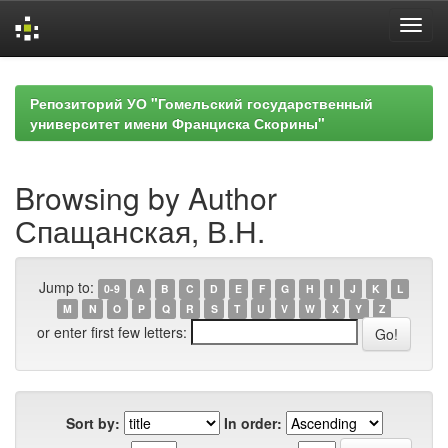
Skip
navigation
Репозиторий УО "Гомельский государственный
университет имени Франциска Скорины"
Browsing by Author
Спащанская, В.Н.
Jump to:
0-9
A
B
C
D
E
F
G
H
I
J
K
L
M
N
O
P
Q
R
S
T
U
V
W
X
Y
Z
or enter first few letters:
Sort by:
In order: