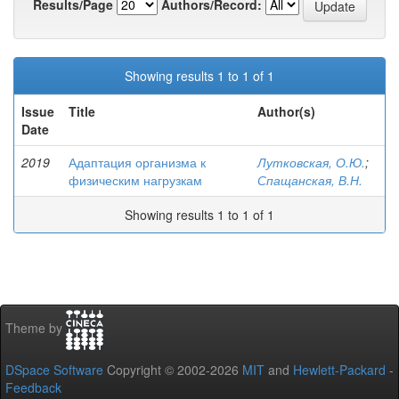
Results/Page
Authors/Record:
Showing results 1 to 1 of 1
Issue
Title
Author(s)
Date
2019
Адаптация организма к
Лутковская, О.Ю.
;
физическим нагрузкам
Спащанская, В.Н.
Showing results 1 to 1 of 1
Theme by
DSpace Software
Copyright © 2002-2026
MIT
and
Hewlett-Packard
-
Feedback