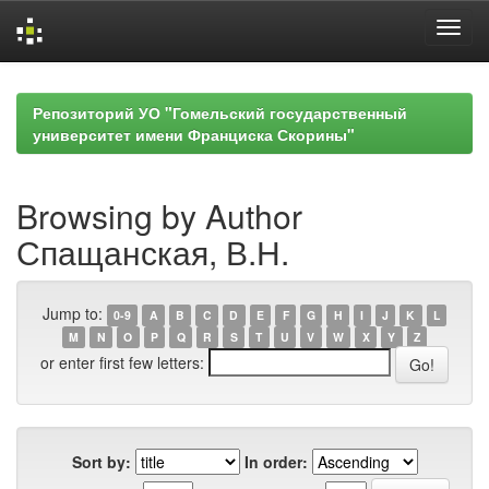
Skip
navigation
Репозиторий УО "Гомельский государственный
университет имени Франциска Скорины"
Browsing by Author
Спащанская, В.Н.
Jump to:
0-9
A
B
C
D
E
F
G
H
I
J
K
L
M
N
O
P
Q
R
S
T
U
V
W
X
Y
Z
or enter first few letters:
Sort by:
In order: