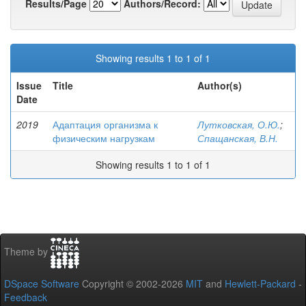
Results/Page
Authors/Record:
Showing results 1 to 1 of 1
Issue
Title
Author(s)
Date
2019
Адаптация организма к
Лутковская, О.Ю.
;
физическим нагрузкам
Спащанская, В.Н.
Showing results 1 to 1 of 1
Theme by
DSpace Software
Copyright © 2002-2026
MIT
and
Hewlett-Packard
-
Feedback