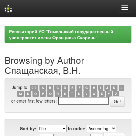
Skip
navigation
Репозиторий УО "Гомельский государственный
университет имени Франциска Скорины"
Browsing by Author
Спащанская, В.Н.
Jump to:
0-9
A
B
C
D
E
F
G
H
I
J
K
L
M
N
O
P
Q
R
S
T
U
V
W
X
Y
Z
or enter first few letters:
Sort by:
In order: