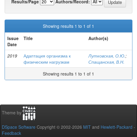
Results/Page
Authors/Record:
Showing results 1 to 1 of 1
Issue
Title
Author(s)
Date
2019
Адаптация организма к
Лутковская, О.Ю.
;
физическим нагрузкам
Спащанская, В.Н.
Showing results 1 to 1 of 1
Theme by
DSpace Software
Copyright © 2002-2026
MIT
and
Hewlett-Packard
-
Feedback