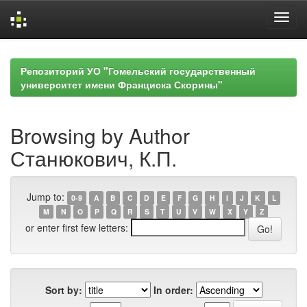
Skip
navigation
Репозиторий УО "Гомельский государственный
университет имени Франциска Скорины"
Browsing by Author
Станюкович, К.П.
Jump to:
0-9
A
B
C
D
E
F
G
H
I
J
K
L
M
N
O
P
Q
R
S
T
U
V
W
X
Y
Z
or enter first few letters:
Sort by:
In order: