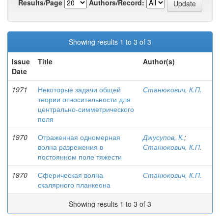
Results/Page
Authors/Record:
Showing results 1 to 3 of 3
Issue
Title
Author(s)
Date
1971
Некоторые задачи общей
Станюкович, К.П.
теории относительности для
центрально-симметрического
поля
1970
Отраженная одномерная
Джусупов, К.
;
волна разрежения в
Станюкович, К.П.
постоянном поле тяжести
1970
Сферическая волна
Станюкович, К.П.
скалярного планкеона
Showing results 1 to 3 of 3