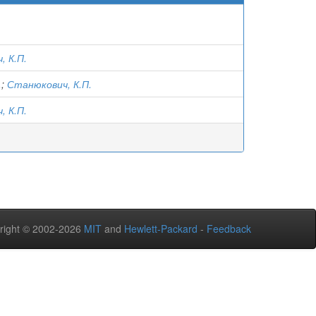
, К.П.
.
;
Станюкович, К.П.
, К.П.
right © 2002-2026
MIT
and
Hewlett-Packard
-
Feedback