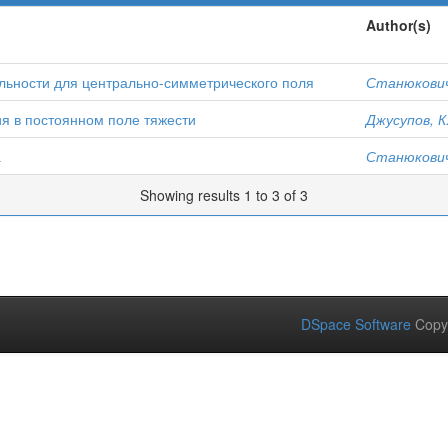
Author(s)
льности для центрально-симметрического поля
Станюкович
я в постоянном поле тяжести
Джусупов, К
а
Станюкович
Showing results 1 to 3 of 3
DSpace Software
Copy