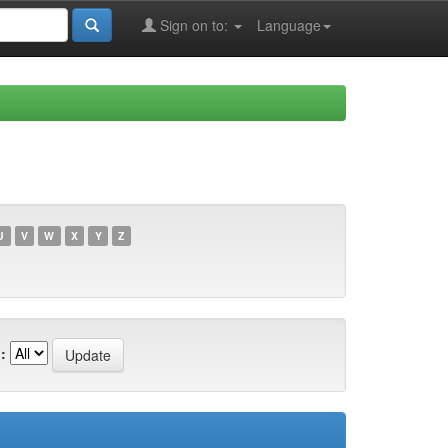
Sign on to:
Language
U
V
W
X
Y
Z
: