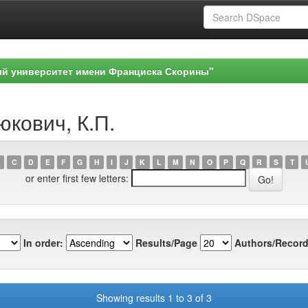
ый университет имени Франциска Скорины"
юкович, К.П.
C
D
E
F
G
H
I
J
K
L
M
N
O
P
Q
R
S
T
or enter first few letters:
In order:
Results/Page
Authors/Record
Showing results 1 to 3 of 3