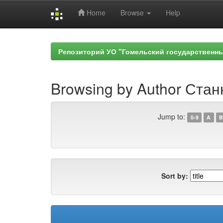
Home
Browse
Help
Skip
navigation
Репозиторий УО "Гомельский государственн
Browsing by Author Стан
Jump to:
0-9
A
B
Sort by: