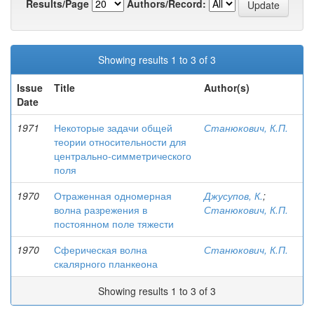
Results/Page
Authors/Record:
Showing results 1 to 3 of 3
Issue
Title
Author(s)
Date
1971
Некоторые задачи общей
Станюкович, К.П.
теории относительности для
центрально-симметрического
поля
1970
Отраженная одномерная
Джусупов, К.
;
волна разрежения в
Станюкович, К.П.
постоянном поле тяжести
1970
Сферическая волна
Станюкович, К.П.
скалярного планкеона
Showing results 1 to 3 of 3