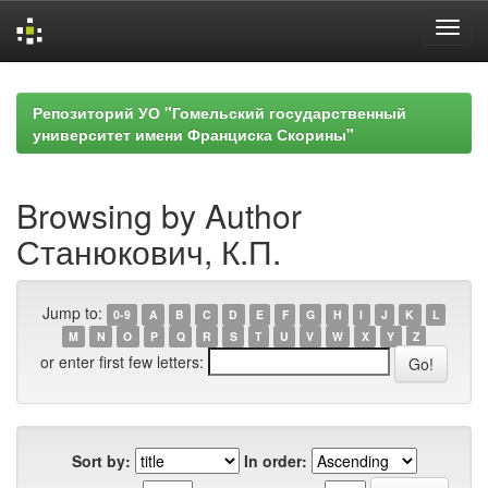
Skip
navigation
Репозиторий УО "Гомельский государственный
университет имени Франциска Скорины"
Browsing by Author
Станюкович, К.П.
Jump to:
0-9
A
B
C
D
E
F
G
H
I
J
K
L
M
N
O
P
Q
R
S
T
U
V
W
X
Y
Z
or enter first few letters:
Sort by:
In order: