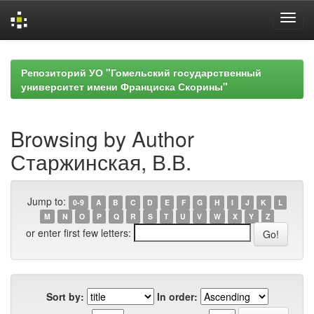
Skip
navigation
Репозиторий УО "Гомельский государственный
университет имени Франциска Скорины"
Browsing by Author
Старжинская, В.В.
Jump to:
0-9
A
B
C
D
E
F
G
H
I
J
K
L
M
N
O
P
Q
R
S
T
U
V
W
X
Y
Z
or enter first few letters:
Sort by:
In order: