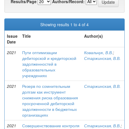
Results/Page
Authors/Record:
Showing results 1 to 4 of 4
Issue
Title
Author(s)
Date
2021
Пути оптимизации
Ковальчук, В.В.
;
дебиторской и кредиторской
Старжинская, В.В.
задолженностей в
образовательных
учреждениях
2021
Резерв по сомнительным
Старжинская, В.В.
долгам как инструмент
снижения риска образования
просроченной дебиторской
задолженности в бюджетных
организациях
2021
Совершенствование контроля
Старжинская, В.В.
;