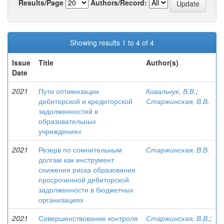
Results/Page
Authors/Record:
Showing results 1 to 4 of 4
Issue
Title
Author(s)
Date
2021
Пути оптимизации
Ковальчук, В.В.
;
дебиторской и кредиторской
Старжинская, В.В.
задолженностей в
образовательных
учреждениях
2021
Резерв по сомнительным
Старжинская, В.В.
долгам как инструмент
снижения риска образования
просроченной дебиторской
задолженности в бюджетных
организациях
2021
Совершенствование контроля
Старжинская, В.В.
;