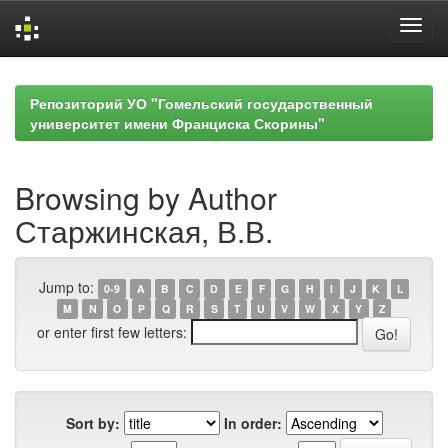
Skip
navigation
Репозиторий УО "Гомельский государственный
университет имени Франциска Скорины"
Browsing by Author
Старжинская, В.В.
Jump to:
0-9
A
B
C
D
E
F
G
H
I
J
K
L
M
N
O
P
Q
R
S
T
U
V
W
X
Y
Z
or enter first few letters:
Sort by:
In order: