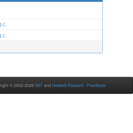
.С.
.С.
right © 2002-2026
MIT
and
Hewlett-Packard
-
Feedback