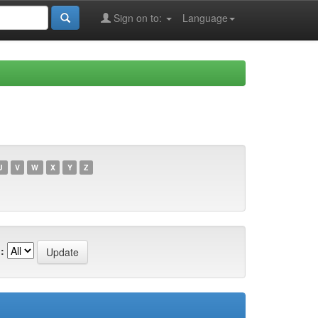
Sign on to:
Language
U
V
W
X
Y
Z
: