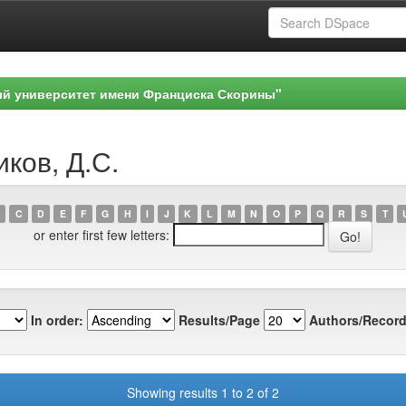
ый университет имени Франциска Скорины"
иков, Д.С.
C
D
E
F
G
H
I
J
K
L
M
N
O
P
Q
R
S
T
or enter first few letters:
In order:
Results/Page
Authors/Record
Showing results 1 to 2 of 2