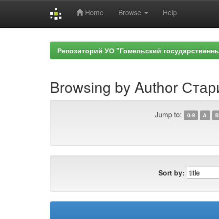
Home
Browse
Help
Skip
navigation
Репозиторий УО "Гомельский государственн
Browsing by Author Стар
Jump to:
0-9
A
B
Sort by: