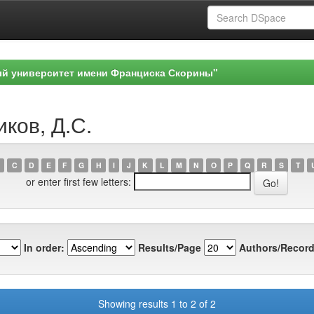
ый университет имени Франциска Скорины"
иков, Д.С.
C
D
E
F
G
H
I
J
K
L
M
N
O
P
Q
R
S
T
or enter first few letters:
In order:
Results/Page
Authors/Record
Showing results 1 to 2 of 2