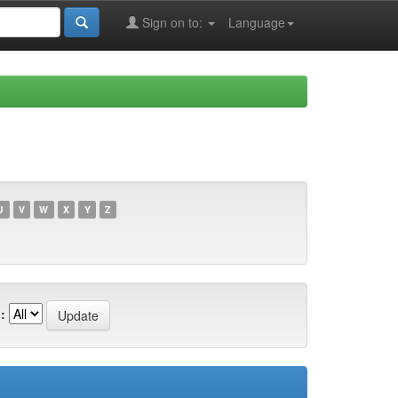
Sign on to:
Language
U
V
W
X
Y
Z
: