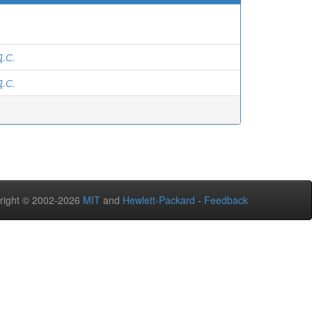
.С.
.С.
right © 2002-2026
MIT
and
Hewlett-Packard
-
Feedback