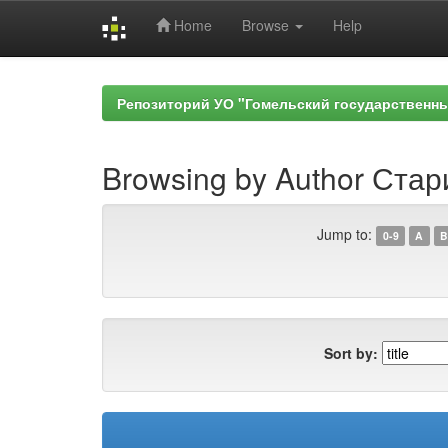
Home
Browse
Help
Skip
navigation
Репозиторий УО "Гомельский государственн
Browsing by Author Стар
Jump to:
0-9
A
B
Sort by: