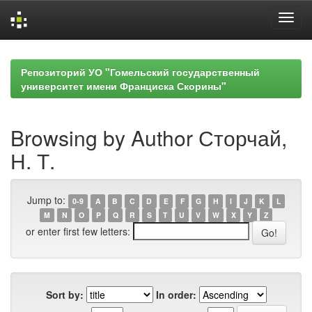
Skip
navigation
Репозиторий УО "Гомельский государственный
университет имени Франциска Скорины"
Browsing by Author Сторчай,
Н. Т.
Jump to:
0-9
A
B
C
D
E
F
G
H
I
J
K
L
M
N
O
P
Q
R
S
T
U
V
W
X
Y
Z
or enter first few letters:
Sort by:
In order: