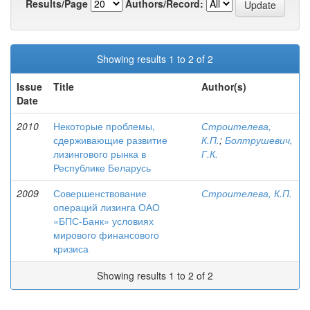
Results/Page
Authors/Record:
Showing results 1 to 2 of 2
Issue
Title
Author(s)
Date
2010
Некоторые проблемы,
Строителева,
сдерживающие развитие
К.П.
;
Болтрушевич,
лизингового рынка в
Г.К.
Республике Беларусь
2009
Совершенствование
Строителева, К.П.
операций лизинга ОАО
«БПС-Банк» условиях
мирового финансового
кризиса
Showing results 1 to 2 of 2