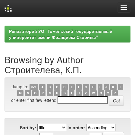
Skip
navigation
Репозиторий УО "Гомельский государственный
университет имени Франциска Скорины"
Browsing by Author
Строителева, К.П.
Jump to:
0-9
A
B
C
D
E
F
G
H
I
J
K
L
M
N
O
P
Q
R
S
T
U
V
W
X
Y
Z
or enter first few letters:
Sort by:
In order: