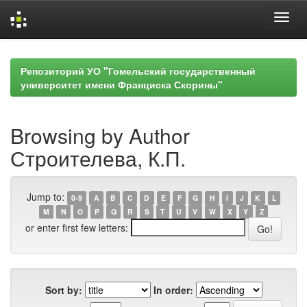
Skip
navigation
Репозиторий УО "Гомельский государственный
университет имени Франциска Скорины"
Browsing by Author
Строителева, К.П.
Jump to:
0-9
A
B
C
D
E
F
G
H
I
J
K
L
M
N
O
P
Q
R
S
T
U
V
W
X
Y
Z
or enter first few letters:
Sort by:
In order: