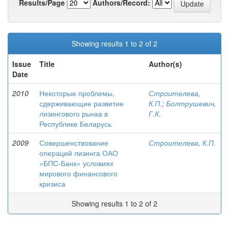
Results/Page
Authors/Record:
Showing results 1 to 2 of 2
Issue
Title
Author(s)
Date
2010
Некоторые проблемы,
Строителева,
сдерживающие развитие
К.П.
;
Болтрушевич,
лизингового рынка в
Г.К.
Республике Беларусь
2009
Совершенствование
Строителева, К.П.
операций лизинга ОАО
«БПС-Банк» условиях
мирового финансового
кризиса
Showing results 1 to 2 of 2