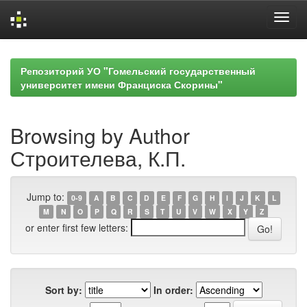
Skip
navigation
Репозиторий УО "Гомельский государственный
университет имени Франциска Скорины"
Browsing by Author
Строителева, К.П.
Jump to:
0-9
A
B
C
D
E
F
G
H
I
J
K
L
M
N
O
P
Q
R
S
T
U
V
W
X
Y
Z
or enter first few letters:
Sort by:
In order: