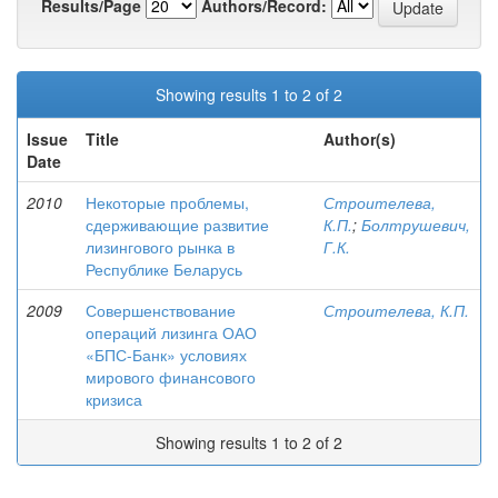
Results/Page
Authors/Record:
Showing results 1 to 2 of 2
Issue
Title
Author(s)
Date
2010
Некоторые проблемы,
Строителева,
сдерживающие развитие
К.П.
;
Болтрушевич,
лизингового рынка в
Г.К.
Республике Беларусь
2009
Совершенствование
Строителева, К.П.
операций лизинга ОАО
«БПС-Банк» условиях
мирового финансового
кризиса
Showing results 1 to 2 of 2