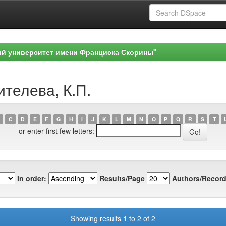
ый университет имени Франциска Скорины"
ителева, К.П.
C
D
E
F
G
H
I
J
K
L
M
N
O
P
Q
R
S
T
or enter first few letters:
In order:
Results/Page
Authors/Record
Showing results 1 to 2 of 2