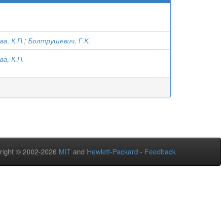
а, К.П.
;
Болтрушевич, Г.К.
а, К.П.
right © 2002-2026
MIT
and
Hewlett-Packard
-
Feedback