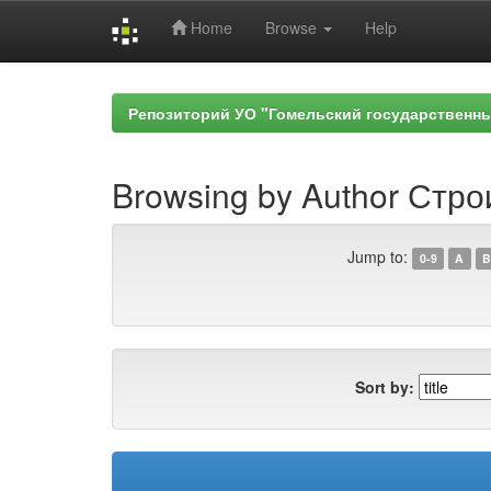
Home
Browse
Help
Skip
navigation
Репозиторий УО "Гомельский государственн
Browsing by Author Стро
Jump to:
0-9
A
B
Sort by: