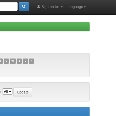
Sign on to:
Language
U
V
W
X
Y
Z
: