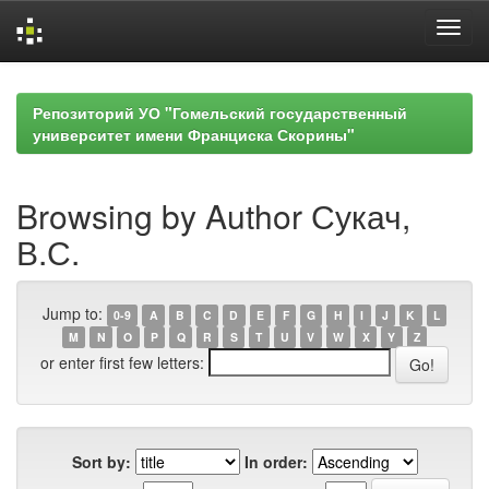
Skip
navigation
Репозиторий УО "Гомельский государственный
университет имени Франциска Скорины"
Browsing by Author Сукач,
В.С.
Jump to:
0-9
A
B
C
D
E
F
G
H
I
J
K
L
M
N
O
P
Q
R
S
T
U
V
W
X
Y
Z
or enter first few letters:
Sort by:
In order: