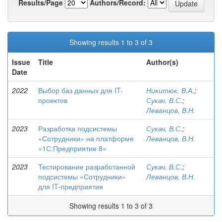
Results/Page
Authors/Record:
Showing results 1 to 3 of 3
Issue
Title
Author(s)
Date
2022
Выбор баз данных для IT-
Никитюк, В.А.
;
проектов
Сукач, В.С.
;
Леванцов, В.Н.
2023
Разработка подсистемы
Сукач, В.С.
;
«Сотрудники» на платформе
Леванцов, В.Н.
«1С:Предприятие 8»
2023
Тестирование разработанной
Сукач, В.С.
;
подсистемы «Сотрудники»
Леванцов, В.Н.
для IT-предприятия
Showing results 1 to 3 of 3