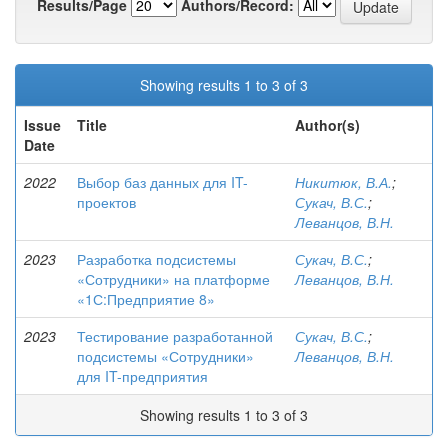
Results/Page
Authors/Record:
Showing results 1 to 3 of 3
Issue
Title
Author(s)
Date
2022
Выбор баз данных для IT-
Никитюк, В.А.
;
проектов
Сукач, В.С.
;
Леванцов, В.Н.
2023
Разработка подсистемы
Сукач, В.С.
;
«Сотрудники» на платформе
Леванцов, В.Н.
«1С:Предприятие 8»
2023
Тестирование разработанной
Сукач, В.С.
;
подсистемы «Сотрудники»
Леванцов, В.Н.
для IT-предприятия
Showing results 1 to 3 of 3