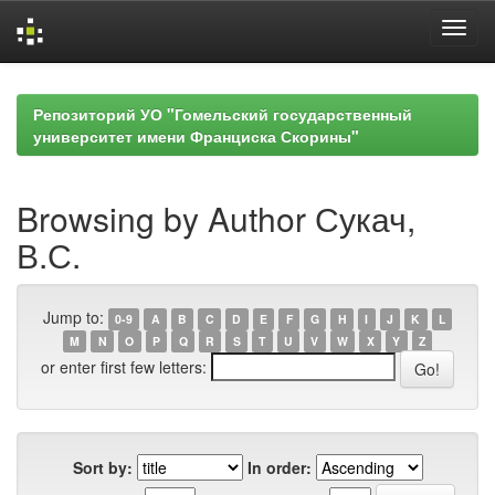
Skip
navigation
Репозиторий УО "Гомельский государственный
университет имени Франциска Скорины"
Browsing by Author Сукач,
В.С.
Jump to:
0-9
A
B
C
D
E
F
G
H
I
J
K
L
M
N
O
P
Q
R
S
T
U
V
W
X
Y
Z
or enter first few letters:
Sort by:
In order: