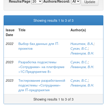
Results/Page
Authors/Record:
Showing results 1 to 3 of 3
Issue
Title
Author(s)
Date
2022
Выбор баз данных для IT-
Никитюк, В.А.
;
проектов
Сукач, В.С.
;
Леванцов, В.Н.
2023
Разработка подсистемы
Сукач, В.С.
;
«Сотрудники» на платформе
Леванцов, В.Н.
«1С:Предприятие 8»
2023
Тестирование разработанной
Сукач, В.С.
;
подсистемы «Сотрудники»
Леванцов, В.Н.
для IT-предприятия
Showing results 1 to 3 of 3