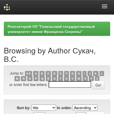
Skip
navigation
Репозиторий УО "Гомельский государственный
университет имени Франциска Скорины"
Browsing by Author Сукач,
В.С.
Jump to:
0-9
A
B
C
D
E
F
G
H
I
J
K
L
M
N
O
P
Q
R
S
T
U
V
W
X
Y
Z
or enter first few letters:
Sort by:
In order: