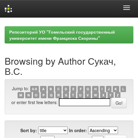
Skip
navigation
Репозиторий УО "Гомельский государственный
университет имени Франциска Скорины"
Browsing by Author Сукач,
В.С.
Jump to:
0-9
A
B
C
D
E
F
G
H
I
J
K
L
M
N
O
P
Q
R
S
T
U
V
W
X
Y
Z
or enter first few letters:
Sort by:
In order: