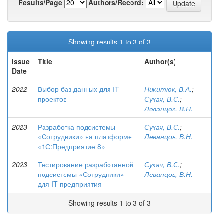
Results/Page
Authors/Record:
Showing results 1 to 3 of 3
Issue
Title
Author(s)
Date
2022
Выбор баз данных для IT-
Никитюк, В.А.
;
проектов
Сукач, В.С.
;
Леванцов, В.Н.
2023
Разработка подсистемы
Сукач, В.С.
;
«Сотрудники» на платформе
Леванцов, В.Н.
«1С:Предприятие 8»
2023
Тестирование разработанной
Сукач, В.С.
;
подсистемы «Сотрудники»
Леванцов, В.Н.
для IT-предприятия
Showing results 1 to 3 of 3