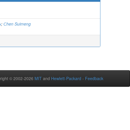
н
;
Сhen Suimeng
right © 2002-2026
MIT
and
Hewlett-Packard
-
Feedback