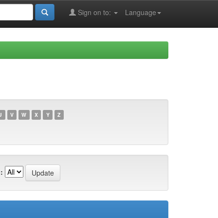
Sign on to:
Language
U
V
W
X
Y
Z
: