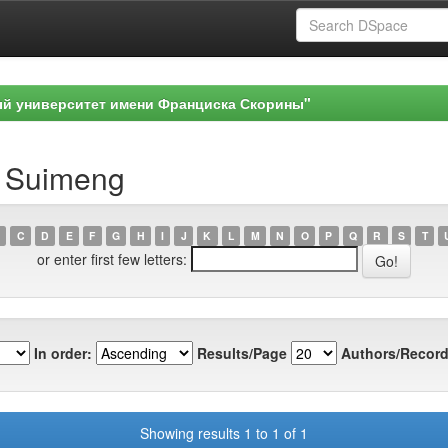
ый университет имени Франциска Скорины"
n Suimeng
C
D
E
F
G
H
I
J
K
L
M
N
O
P
Q
R
S
T
or enter first few letters:
In order:
Results/Page
Authors/Record
Showing results 1 to 1 of 1