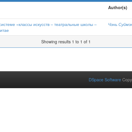
Author(s)
системе «классы искусств – театральные школы –
Чэнь Суймэ
Китае
Showing results 1 to 1 of 1
DSpace Software
Copy