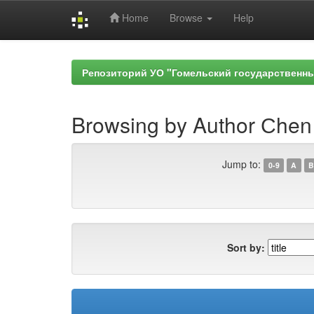
Home
Browse
Help
Skip
navigation
Репозиторий УО "Гомельский государственн
Browsing by Author Сhe
Jump to:
0-9
A
B
Sort by: