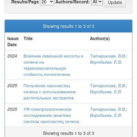
Results/Page
Authors/Record:
Showing results 1 to 3 of 3
Issue
Title
Author(s)
Date
2024
Влияние лимонной кислоты и
Татаринова, В.В.
;
селена на
Воробьёва, Е.В.
термоокислительную
стойкость полиэтилена
2025
Получение наночастиц
Татаринова, В.В.
;
селена с использованием
Воробьева, Е.В.
растительных экстрактов
2025
УФ-спектроскопическое
Татаринова, В.В.
;
исследование кинетики
Воробьева, Е.В.
синтеза наночастиц селена
Showing results 1 to 3 of 3