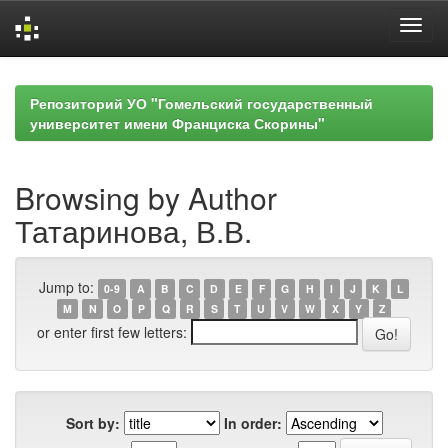
Skip
navigation
Репозиторий УО "Гомельский государственный
университет имени Франциска Скорины"
Browsing by Author
Татаринова, В.В.
Jump to:
0-9
A
B
C
D
E
F
G
H
I
J
K
L
M
N
O
P
Q
R
S
T
U
V
W
X
Y
Z
or enter first few letters:
Sort by:
In order: