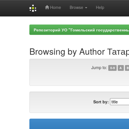
Home
Browse
Help
Skip
navigation
Репозиторий УО "Гомельский государственн
Browsing by Author Тата
Jump to:
0-9
A
B
Sort by: