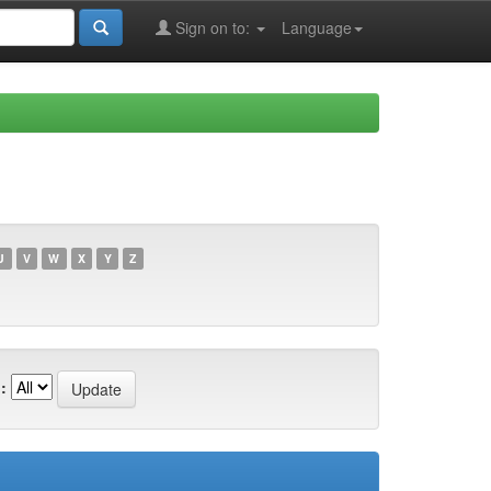
Sign on to:
Language
U
V
W
X
Y
Z
: