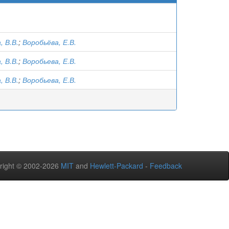
 В.В.
;
Воробьёва, Е.В.
 В.В.
;
Воробьева, Е.В.
 В.В.
;
Воробьева, Е.В.
right © 2002-2026
MIT
and
Hewlett-Packard
-
Feedback