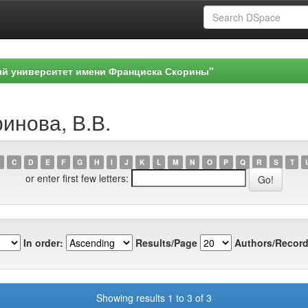
ый университет имени Франциска Скорины"
ринова, В.В.
C
D
E
F
G
H
I
J
K
L
M
N
O
P
Q
R
S
T
or enter first few letters:
In order:
Results/Page
Authors/Record
Showing results 1 to 3 of 3