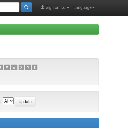
Sign on to:
Language
U
V
W
X
Y
Z
: