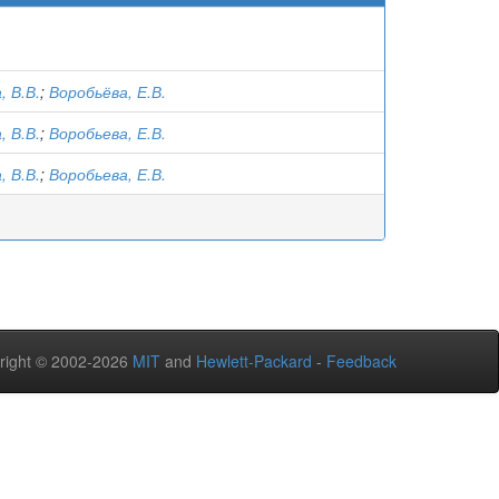
 В.В.
;
Воробьёва, Е.В.
 В.В.
;
Воробьева, Е.В.
 В.В.
;
Воробьева, Е.В.
right © 2002-2026
MIT
and
Hewlett-Packard
-
Feedback