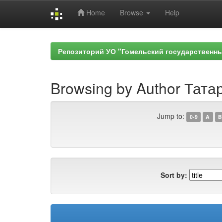
Home
Browse
Help
Skip
navigation
Репозиторий УО "Гомельский государственн
Browsing by Author Тата
Jump to:
0-9
A
B
Sort by: