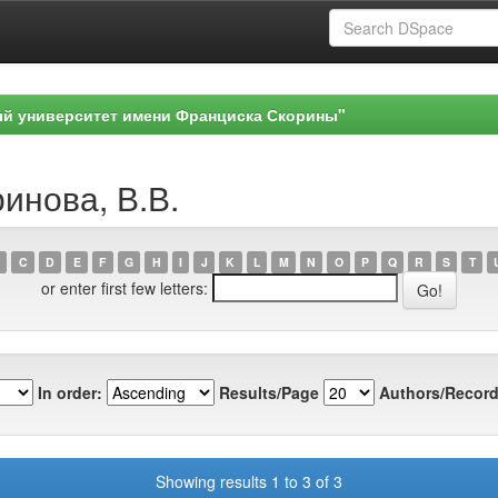
ый университет имени Франциска Скорины"
ринова, В.В.
C
D
E
F
G
H
I
J
K
L
M
N
O
P
Q
R
S
T
or enter first few letters:
In order:
Results/Page
Authors/Record
Showing results 1 to 3 of 3