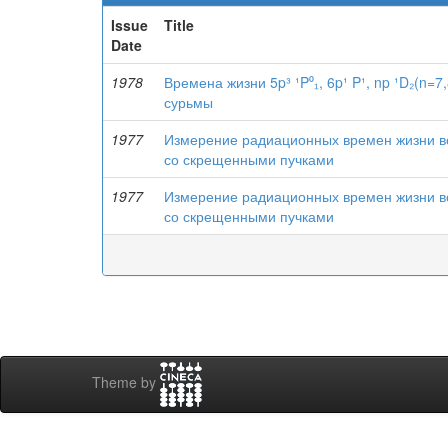
Issue
Title
Date
1978
Времена жизни 5p³ ¹P⁰₁, 6p¹ P¹, np ¹D₂(n=7,
сурьмы
1977
Измерение радиационных времен жизни во
со скрещенными пучками
1977
Измерение радиационных времен жизни во
со скрещенными пучками
Theme by