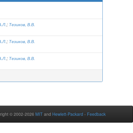
.Л.
;
Тезиков, В.В.
.Л.
;
Тезиков, В.В.
.Л.
;
Тезиков, В.В.
right © 2002-2026
MIT
and
Hewlett-Packard
-
Feedback