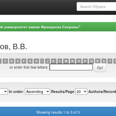
ый университет имени Франциска Скорины"
ов, В.В.
C
D
E
F
G
H
I
J
K
L
M
N
O
P
Q
R
S
T
or enter first few letters:
In order:
Results/Page
Authors/Record
Showing results 1 to 3 of 3