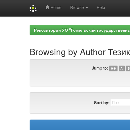
Home
Browse
Help
Skip
navigation
Репозиторий УО "Гомельский государственн
Browsing by Author Тезик
Jump to:
0-9
A
B
Sort by: