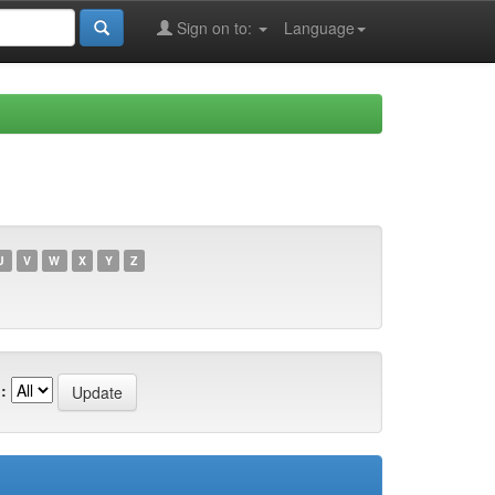
Sign on to:
Language
U
V
W
X
Y
Z
: