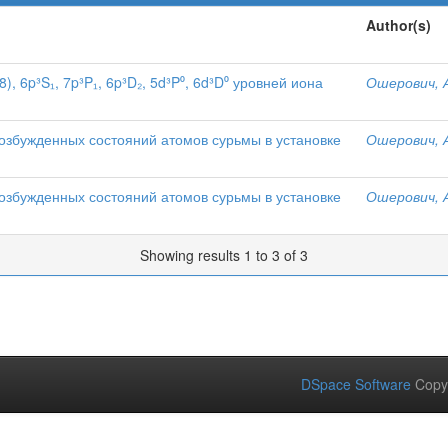
Author(s)
8), 6p³S₁, 7p³P₁, 6p³D₂, 5d³P⁰, 6d³D⁰ уровней иона
Ошерович, А
збужденных состояний атомов сурьмы в установке
Ошерович, А
збужденных состояний атомов сурьмы в установке
Ошерович, А
Showing results 1 to 3 of 3
DSpace Software
Copy