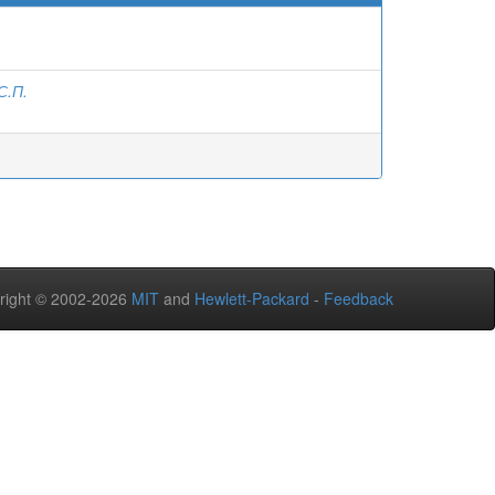
С.П.
right © 2002-2026
MIT
and
Hewlett-Packard
-
Feedback