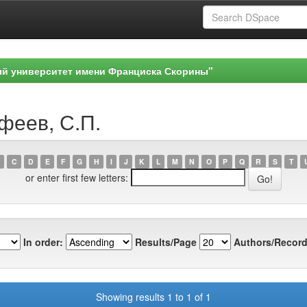
ый университет имени Франциска Скорины"
феев, С.П.
C
D
E
F
G
H
I
J
K
L
M
N
O
P
Q
R
S
T
or enter first few letters:
In order:
Results/Page
Authors/Record
Showing results 1 to 1 of 1