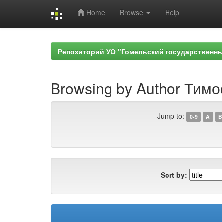
Home
Browse
Help
Skip
navigation
Репозиторий УО "Гомельский государственн
Browsing by Author Тимо
Jump to:
0-9
A
B
Sort by: