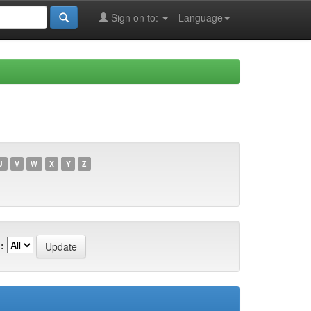
Sign on to:
Language
U
V
W
X
Y
Z
: