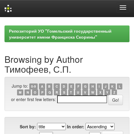
Skip
navigation
Репозиторий УО "Гомельский государственный
университет имени Франциска Скорины"
Browsing by Author
Тимофеев, С.П.
Jump to:
0-9
A
B
C
D
E
F
G
H
I
J
K
L
M
N
O
P
Q
R
S
T
U
V
W
X
Y
Z
or enter first few letters:
Sort by:
In order: