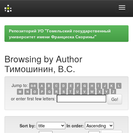
Skip
navigation
Репозиторий УО "Гомельский государственный
университет имени Франциска Скорины"
Browsing by Author
Тимошинин, В.С.
Jump to:
0-9
A
B
C
D
E
F
G
H
I
J
K
L
M
N
O
P
Q
R
S
T
U
V
W
X
Y
Z
or enter first few letters:
Sort by:
In order: