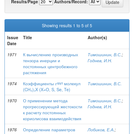
Results/Page
Authors/Record:
Showing results 1 to 5 of 5
Issue
Title
Author(s)
Date
1971
К вычислению производных
Тимошинин, В.С.
;
тензора инерции и
Годнев, И.Н.
постоянных центробежного
растяжения
1974
Коэффициенты 𝜏ᵅᵖˠᵟ молекул
Тимошинин, В.С.
(CH₃)₂X (X=O, S, Se, Te)
1970
О применении метода
Тимошинин, В.С.
;
прогрессирующей жестокости
Годнев, И.Н.
к расчету постоянных
кориолисова взаимодействия
1976
Определение параметров
Лобиков, Е.А.
;