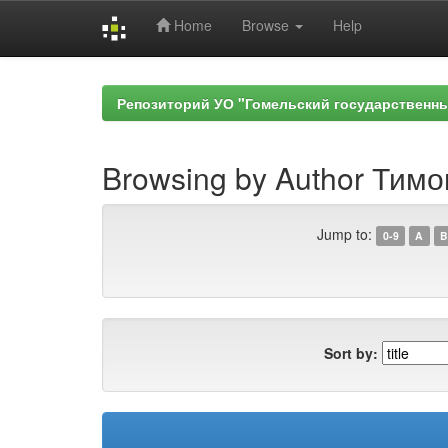
Home
Browse
Help
Skip
navigation
Репозиторий УО "Гомельский государственн
Browsing by Author Тимо
Jump to:
0-9
A
B
Sort by: