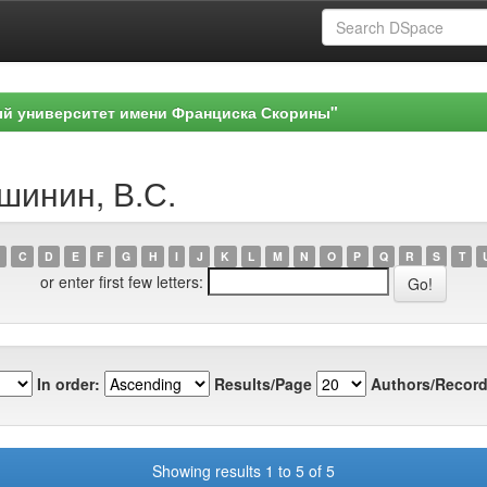
ый университет имени Франциска Скорины"
шинин, В.С.
C
D
E
F
G
H
I
J
K
L
M
N
O
P
Q
R
S
T
or enter first few letters:
In order:
Results/Page
Authors/Record
Showing results 1 to 5 of 5