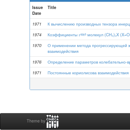
Issue
Title
Date
1971
К вычислению производных тензора инерц
1974
Коэффициенты 𝜏ᵅᵖˠᵟ молекул (CH₃)₂X (X=O,
1970
О применении метода прогрессирующей же
взаимодействия
1976
Определение параметров колебательно-вр
1971
Постоянные кориолисова взаимодействия 
Theme by