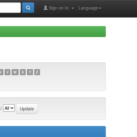
Sign on to:
Language
U
V
W
X
Y
Z
: