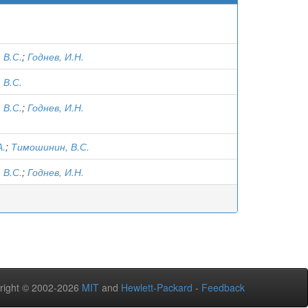
 В.С.
;
Годнев, И.Н.
 В.С.
 В.С.
;
Годнев, И.Н.
А.
;
Тимошинин, В.С.
 В.С.
;
Годнев, И.Н.
right © 2002-2026
MIT
and
Hewlett-Packard
-
Feedback