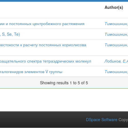
Author(s)
ии и постоянных центробежного растяжения
Тимошинин,
 S, Se, Te)
Тимошинин,
стокости к расчету постоянных кориолисова
Тимошинин,
ащательного спектра тетраэдрических молекул
Лобиков, Е.
галогенидов элементов V группы
Тимошинин,
Showing results 1 to 5 of 5
DSpace Software
Copy