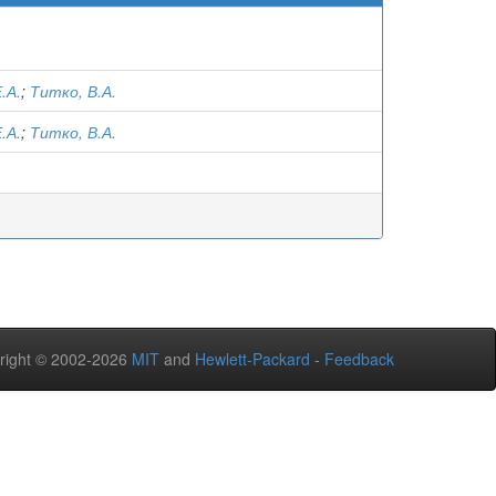
.А.
;
Титко, В.А.
.А.
;
Титко, В.А.
right © 2002-2026
MIT
and
Hewlett-Packard
-
Feedback