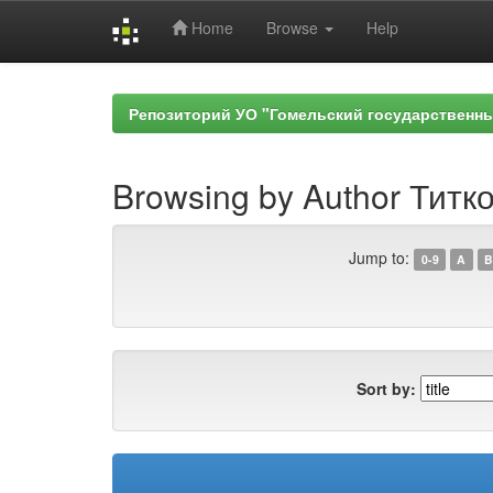
Home
Browse
Help
Skip
navigation
Репозиторий УО "Гомельский государственн
Browsing by Author Титко
Jump to:
0-9
A
B
Sort by: