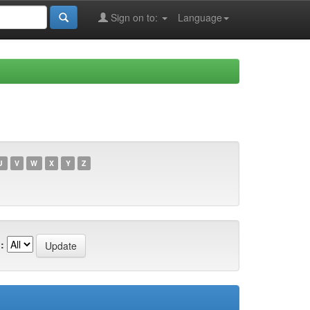
Sign on to:
Language
U
V
W
X
Y
Z
: