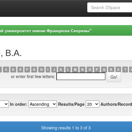
ый университет имени Франциска Скорины"
, В.А.
C
D
E
F
G
H
I
J
K
L
M
N
O
P
Q
R
S
T
or enter first few letters:
In order:
Results/Page
Authors/Record
Showing results 1 to 3 of 3