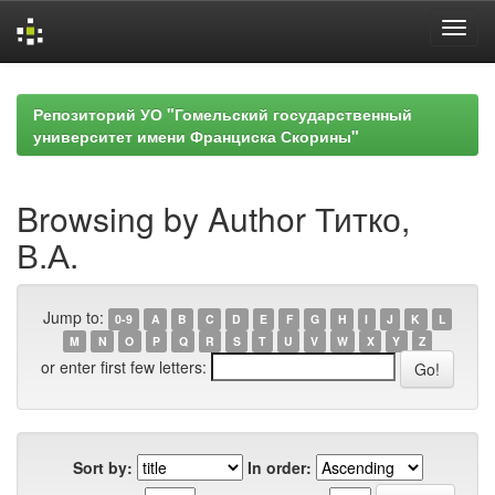
Skip
navigation
Репозиторий УО "Гомельский государственный
университет имени Франциска Скорины"
Browsing by Author Титко,
В.А.
Jump to:
0-9
A
B
C
D
E
F
G
H
I
J
K
L
M
N
O
P
Q
R
S
T
U
V
W
X
Y
Z
or enter first few letters:
Sort by:
In order: