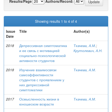
Results/Page
Authors/Record:
Showing results 1 to 4 of 4
Issue
Title
Author(s)
Date
2018
Депрессивная симптоматика
Ткачева, А.М.
;
и ее связь с мотивацией
Крутолевич, А.Н.
социально-психологической
активности студентов
2018
Изучение взаимосвязи
Ткачева, А.М.
самоэффективности
студентов с проявлением у
них депрессивной
симптоматики
2017
Осмысленность жизни в
Ткачева, А.М.
юношеском возрасте