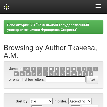
Skip
navigation
Репозиторий УО "Гомельский государственный
университет имени Франциска Скорины"
Browsing by Author Ткачева,
А.М.
Jump to:
0-9
A
B
C
D
E
F
G
H
I
J
K
L
M
N
O
P
Q
R
S
T
U
V
W
X
Y
Z
or enter first few letters:
Sort by:
In order: