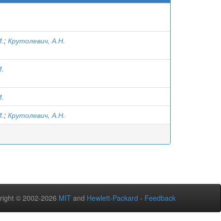
М.
;
Крутолевич, А.Н.
М.
М.
М.
;
Крутолевич, А.Н.
right © 2002-2026
MIT
and
Hewlett-Packard
-
Feedback