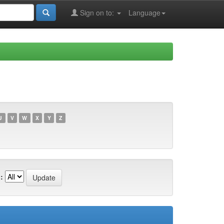
Sign on to:
Language
U
V
W
X
Y
Z
: