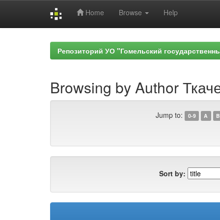
Home
Browse
Help
Skip
navigation
Репозиторий УО "Гомельский государственн
Browsing by Author Ткаче
Jump to:
0-9
A
B
Sort by: