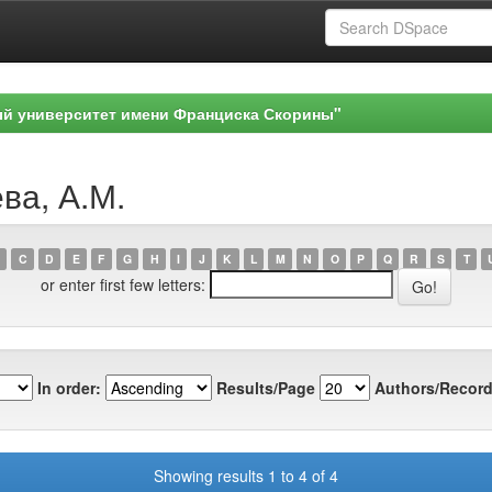
ый университет имени Франциска Скорины"
ва, А.М.
C
D
E
F
G
H
I
J
K
L
M
N
O
P
Q
R
S
T
or enter first few letters:
In order:
Results/Page
Authors/Record
Showing results 1 to 4 of 4