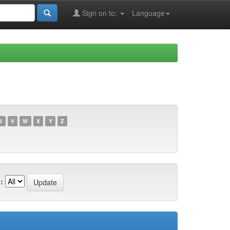
Sign on to:
Language
U
V
W
X
Y
Z
: