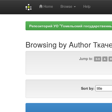
Home
Browse
Help
Skip
navigation
Репозиторий УО "Гомельский государственн
Browsing by Author Ткаче
Jump to:
0-9
A
B
Sort by: