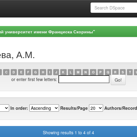
ый университет имени Франциска Скорины"
ва, А.М.
C
D
E
F
G
H
I
J
K
L
M
N
O
P
Q
R
S
T
or enter first few letters:
In order:
Results/Page
Authors/Record
Showing results 1 to 4 of 4