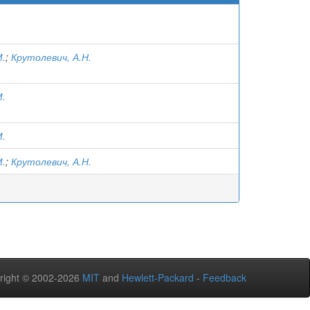
М.
;
Крутолевич, А.Н.
М.
М.
М.
;
Крутолевич, А.Н.
right © 2002-2026
MIT
and
Hewlett-Packard
-
Feedback