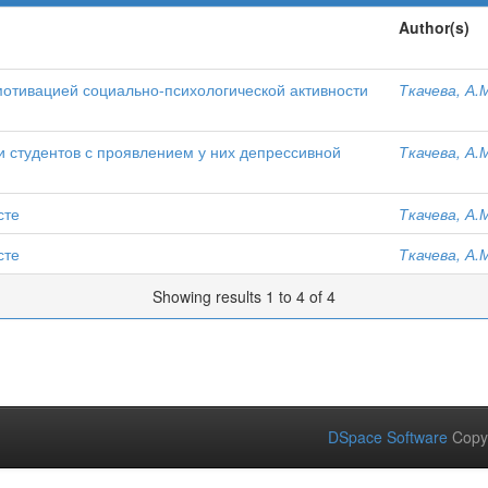
Author(s)
мотивацией социально-психологической активности
Ткачева, А.
 студентов с проявлением у них депрессивной
Ткачева, А.
сте
Ткачева, А.
сте
Ткачева, А.
Showing results 1 to 4 of 4
DSpace Software
Copy