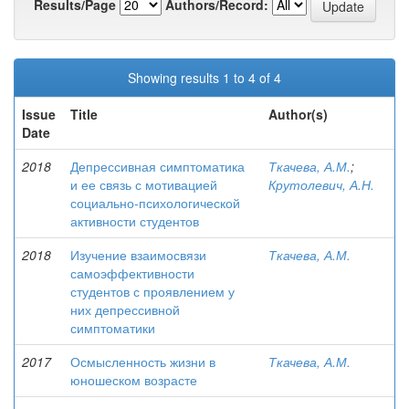
Results/Page
Authors/Record:
Showing results 1 to 4 of 4
Issue
Title
Author(s)
Date
2018
Депрессивная симптоматика
Ткачева, А.М.
;
и ее связь с мотивацией
Крутолевич, А.Н.
социально-психологической
активности студентов
2018
Изучение взаимосвязи
Ткачева, А.М.
самоэффективности
студентов с проявлением у
них депрессивной
симптоматики
2017
Осмысленность жизни в
Ткачева, А.М.
юношеском возрасте