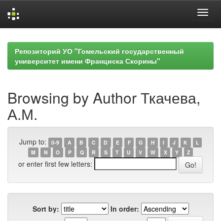
Skip
navigation
Репозиторий УО "Гомельский государственный
университет имени Франциска Скорины"
Browsing by Author Ткачева,
А.М.
Jump to:
0-9
A
B
C
D
E
F
G
H
I
J
K
L
M
N
O
P
Q
R
S
T
U
V
W
X
Y
Z
or enter first few letters:
Sort by:
In order: