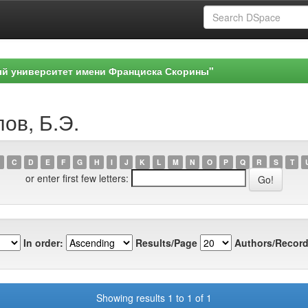
ый университет имени Франциска Скорины"
ов, Б.Э.
C
D
E
F
G
H
I
J
K
L
M
N
O
P
Q
R
S
T
or enter first few letters:
In order:
Results/Page
Authors/Record
Showing results 1 to 1 of 1