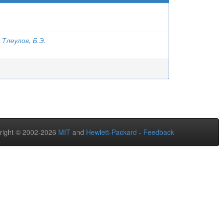
;
Тлеулов, Б.Э.
right © 2002-2026
MIT
and
Hewlett-Packard
-
Feedback