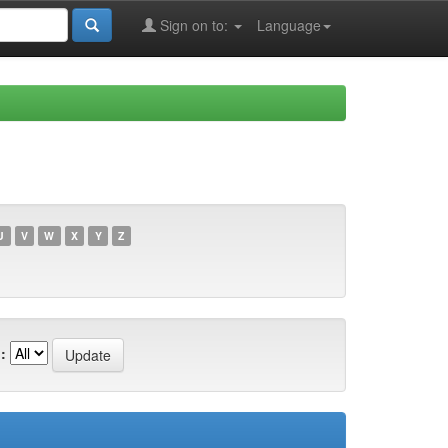
Sign on to:
Language
U
V
W
X
Y
Z
: