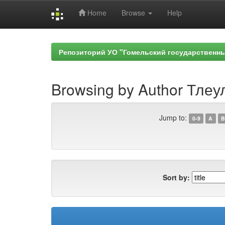
Home
Browse
Help
Skip
navigation
Репозиторий УО "Гомельский государственн
Browsing by Author Тлеул
Jump to:
0-9
A
B
Sort by: