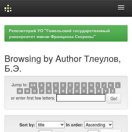
Skip
navigation
Репозиторий УО "Гомельский государственный
университет имени Франциска Скорины"
Browsing by Author Тлеулов,
Б.Э.
Jump to:
0-9
A
B
C
D
E
F
G
H
I
J
K
L
M
N
O
P
Q
R
S
T
U
V
W
X
Y
Z
or enter first few letters:
Sort by:
In order: