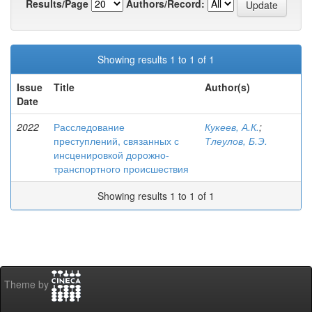
Results/Page
Authors/Record:
Showing results 1 to 1 of 1
Issue
Title
Author(s)
Date
2022
Расследование
Кукеев, А.К.
;
преступлений, связанных с
Тлеулов, Б.Э.
инсценировкой дорожно-
транспортного происшествия
Showing results 1 to 1 of 1
Theme by