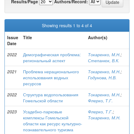
Results/Page
Authors/Record:
Showing results 1 to 4 of 4
Issue
Title
Author(s)
Date
2022
Демографическая проблема:
Токаренко, М.Н.
;
региональный аспект
Степанюк, В.К.
2021
Проблема нерационального
Токаренко, М.Н.
;
использования водных
Годунова, Н.В.
ресурсов
2022
Структура водопользования
Токаренко, М.Н.
;
Гомельской области
Флерко, Т.Г.
2023
Усадебно-парковые
Флерко, Т.Г.
;
комплексы Гомельской
Токаренко, М.Н.
области как ресурс культурно-
познавательного туризма