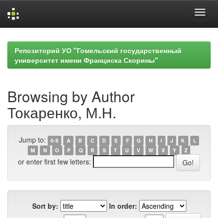
Skip
navigation
Репозиторий УО "Гомельский государственный
университет имени Франциска Скорины"
Browsing by Author
Токаренко, М.Н.
Jump to:
0-9
A
B
C
D
E
F
G
H
I
J
K
L
M
N
O
P
Q
R
S
T
U
V
W
X
Y
Z
or enter first few letters:
Sort by:
In order: