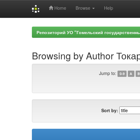
Home
Browse
Help
Skip
navigation
Репозиторий УО "Гомельский государственн
Browsing by Author Тока
Jump to:
0-9
A
B
Sort by: