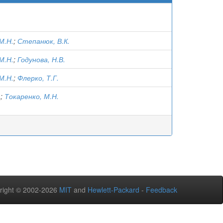
М.Н.
;
Степанюк, В.К.
М.Н.
;
Годунова, Н.В.
М.Н.
;
Флерко, Т.Г.
.
;
Токаренко, М.Н.
right © 2002-2026
MIT
and
Hewlett-Packard
-
Feedback