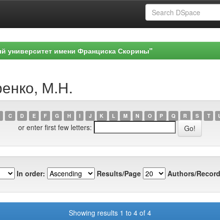
ый университет имени Франциска Скорины"
ренко, М.Н.
C
D
E
F
G
H
I
J
K
L
M
N
O
P
Q
R
S
T
or enter first few letters:
In order:
Results/Page
Authors/Record
Showing results 1 to 4 of 4