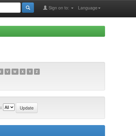
Sign on to:
Language
U
V
W
X
Y
Z
: