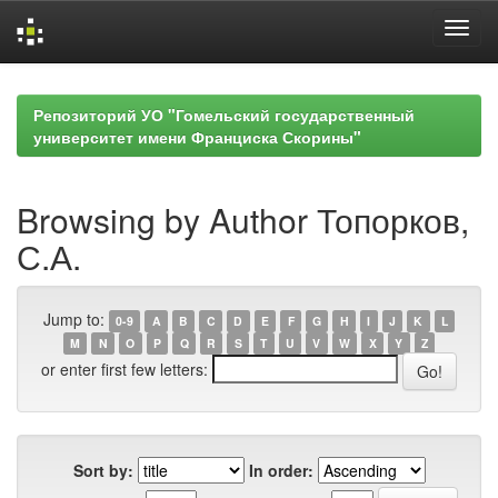
Skip
navigation
Репозиторий УО "Гомельский государственный
университет имени Франциска Скорины"
Browsing by Author Топорков,
С.А.
Jump to:
0-9
A
B
C
D
E
F
G
H
I
J
K
L
M
N
O
P
Q
R
S
T
U
V
W
X
Y
Z
or enter first few letters:
Sort by:
In order: