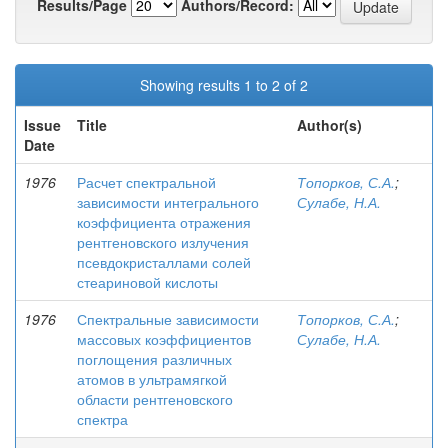
Results/Page
Authors/Record:
Showing results 1 to 2 of 2
Issue
Title
Author(s)
Date
1976
Расчет спектральной
Топорков, С.А.
;
зависимости интегрального
Сулабе, Н.А.
коэффициента отражения
рентгеновского излучения
псевдокристаллами солей
стеариновой кислоты
1976
Спектральные зависимости
Топорков, С.А.
;
массовых коэффициентов
Сулабе, Н.А.
поглощения различных
атомов в ультрамягкой
области рентгеновского
спектра