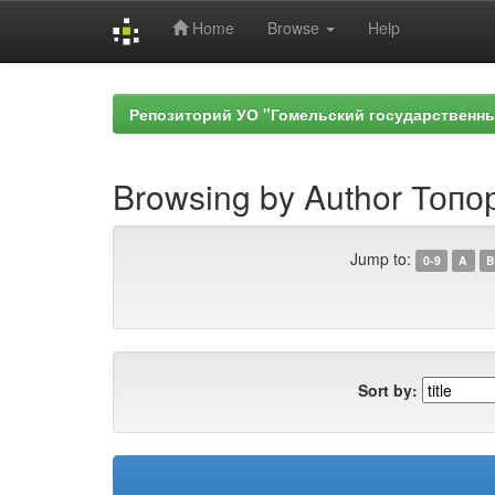
Home
Browse
Help
Skip
navigation
Репозиторий УО "Гомельский государственн
Browsing by Author Топор
Jump to:
0-9
A
B
Sort by: