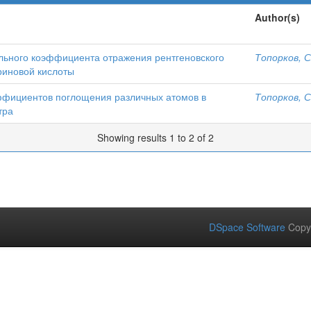
Author(s)
ального коэффициента отражения рентгеновского
Топорков, С
риновой кислоты
ффициентов поглощения различных атомов в
Топорков, С
тра
Showing results 1 to 2 of 2
DSpace Software
Copy