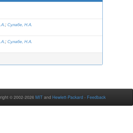
.А.
;
Сулабе, Н.А.
.А.
;
Сулабе, Н.А.
right © 2002-2026
MIT
and
Hewlett-Packard
-
Feedback