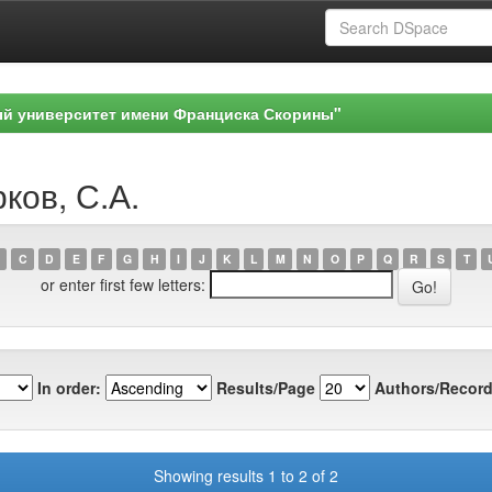
ый университет имени Франциска Скорины"
ков, С.А.
C
D
E
F
G
H
I
J
K
L
M
N
O
P
Q
R
S
T
or enter first few letters:
In order:
Results/Page
Authors/Record
Showing results 1 to 2 of 2