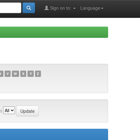
Sign on to:
Language
U
V
W
X
Y
Z
: