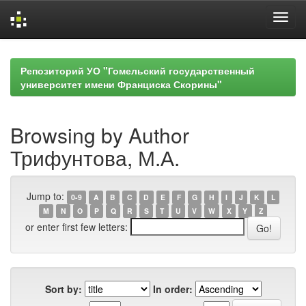
Skip
navigation
Репозиторий УО "Гомельский государственный
университет имени Франциска Скорины"
Browsing by Author
Трифунтова, М.А.
Jump to:
0-9
A
B
C
D
E
F
G
H
I
J
K
L
M
N
O
P
Q
R
S
T
U
V
W
X
Y
Z
or enter first few letters:
Sort by:
In order: