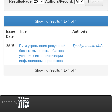
Results/Page
Authors/Record:
Showing results 1 to 1 of 1
Issue
Title
Author(s)
Date
2015
Пути укрепления ресурсной
Трифунтова, М.А.
базы коммерческих банков в
условиях интенсификации
инфляционных процессов
Showing results 1 to 1 of 1
Theme by