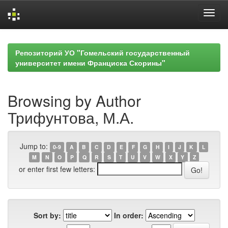
Skip
navigation
Репозиторий УО "Гомельский государственный
университет имени Франциска Скорины"
Browsing by Author
Трифунтова, М.А.
Jump to:
0-9
A
B
C
D
E
F
G
H
I
J
K
L
M
N
O
P
Q
R
S
T
U
V
W
X
Y
Z
or enter first few letters:
Sort by:
In order: