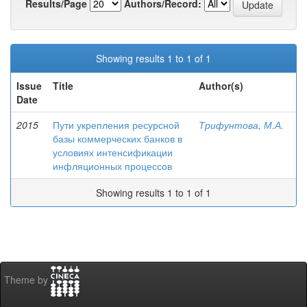
Results/Page
Authors/Record:
Showing results 1 to 1 of 1
Issue
Title
Author(s)
Date
2015
Пути укрепления ресурсной
Трифунтова, М.А.
базы коммерческих банков в
условиях интенсификации
инфляционных процессов
Showing results 1 to 1 of 1
Theme by