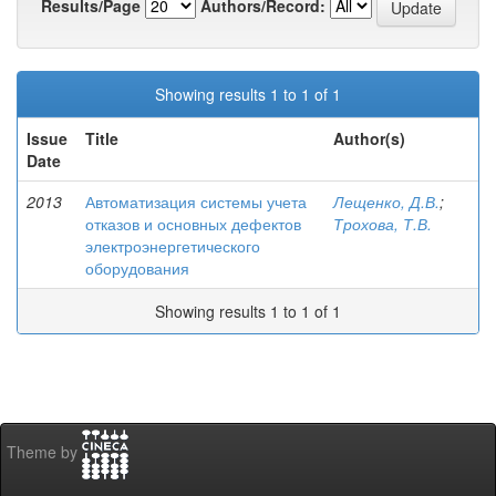
Results/Page
Authors/Record:
Showing results 1 to 1 of 1
Issue
Title
Author(s)
Date
2013
Автоматизация системы учета
Лещенко, Д.В.
;
отказов и основных дефектов
Трохова, Т.В.
электроэнергетического
оборудования
Showing results 1 to 1 of 1
Theme by