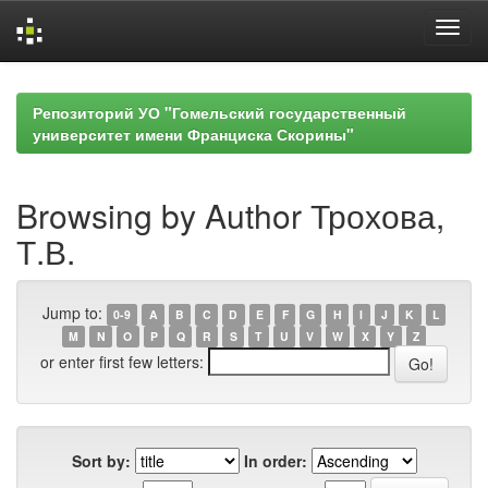
Skip
navigation
Репозиторий УО "Гомельский государственный
университет имени Франциска Скорины"
Browsing by Author Трохова,
Т.В.
Jump to:
0-9
A
B
C
D
E
F
G
H
I
J
K
L
M
N
O
P
Q
R
S
T
U
V
W
X
Y
Z
or enter first few letters:
Sort by:
In order: