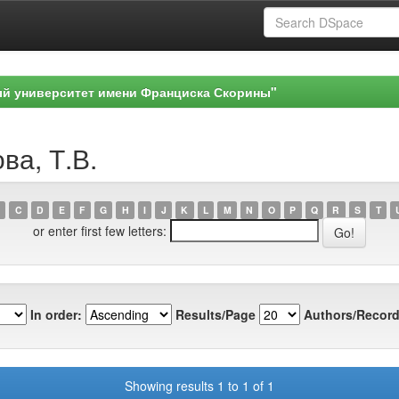
ый университет имени Франциска Скорины"
ва, Т.В.
C
D
E
F
G
H
I
J
K
L
M
N
O
P
Q
R
S
T
or enter first few letters:
In order:
Results/Page
Authors/Record
Showing results 1 to 1 of 1