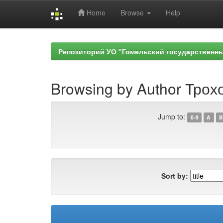
Home
Browse
Help
Skip
navigation
Репозиторий УО "Гомельский государственн
Browsing by Author Трохо
Jump to:
0-9
A
B
Sort by: