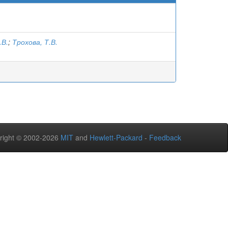
.В.
;
Трохова, Т.В.
right © 2002-2026
MIT
and
Hewlett-Packard
-
Feedback