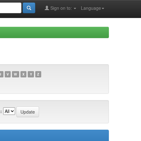
Sign on to:
Language
U
V
W
X
Y
Z
: