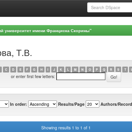
ый университет имени Франциска Скорины"
ва, Т.В.
C
D
E
F
G
H
I
J
K
L
M
N
O
P
Q
R
S
T
or enter first few letters:
In order:
Results/Page
Authors/Record
Showing results 1 to 1 of 1