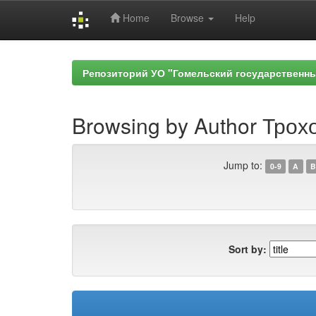
Home
Browse
Help
Skip
navigation
Репозиторий УО "Гомельский государственн
Browsing by Author Трохо
Jump to:
0-9
A
B
Sort by: