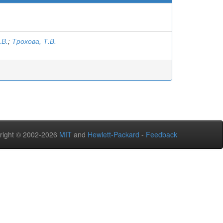
.В.
;
Трохова, Т.В.
right © 2002-2026
MIT
and
Hewlett-Packard
-
Feedback