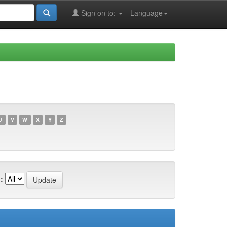
Sign on to:
Language
U
V
W
X
Y
Z
: