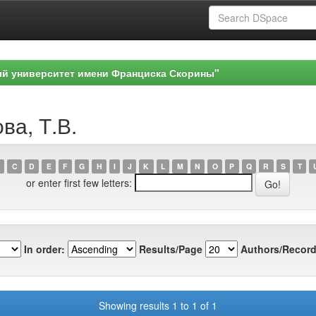
ый университет имени Франциска Скорины"
ва, Т.В.
C
D
E
F
G
H
I
J
K
L
M
N
O
P
Q
R
S
T
or enter first few letters:
In order:
Results/Page
Authors/Record
Showing results 1 to 1 of 1