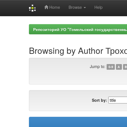
Home
Browse
Help
Skip
navigation
Репозиторий УО "Гомельский государственн
Browsing by Author Трохо
Jump to:
0-9
A
B
Sort by: