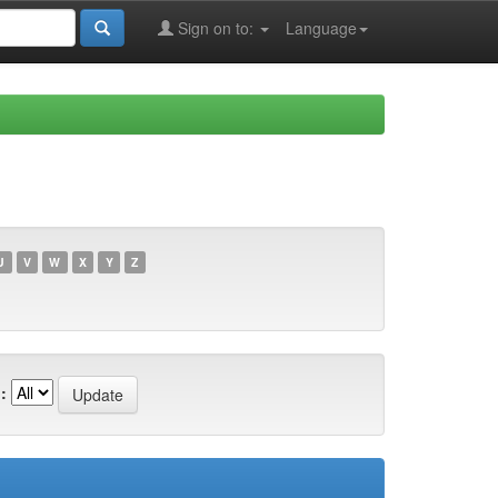
Sign on to:
Language
U
V
W
X
Y
Z
: