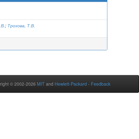
.В.
;
Трохова, Т.В.
right © 2002-2026
MIT
and
Hewlett-Packard
-
Feedback