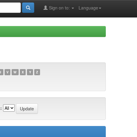
Sign on to:
Language
U
V
W
X
Y
Z
: