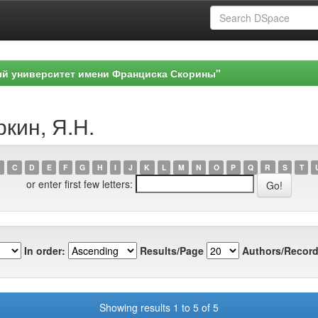
ый университет имени Франциска Скорины"
ркин, Я.Н.
C
D
E
F
G
H
I
J
K
L
M
N
O
P
Q
R
S
T
or enter first few letters:
In order:
Results/Page
Authors/Record
Showing results 1 to 5 of 5