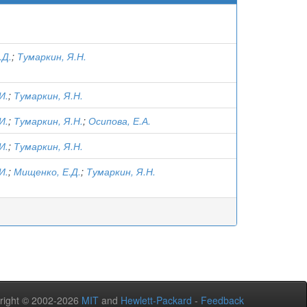
.Д.
;
Тумаркин, Я.Н.
И.
;
Тумаркин, Я.Н.
И.
;
Тумаркин, Я.Н.
;
Осипова, Е.А.
И.
;
Тумаркин, Я.Н.
И.
;
Мищенко, Е.Д.
;
Тумаркин, Я.Н.
right © 2002-2026
MIT
and
Hewlett-Packard
-
Feedback