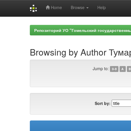
Home
Browse
Help
Skip
navigation
Репозиторий УО "Гомельский государственн
Browsing by Author Тума
Jump to:
0-9
A
B
Sort by: